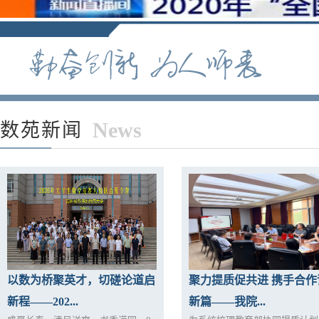
News
数苑新闻
以数为桥聚英才，切磋论道启
聚力提质促共进 携手合作
新程——202...
新篇——我院...