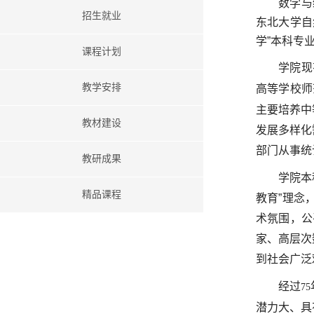
数学与
招生就业
东北大学自
学
”
本科专
课程计划
学院现
教学安排
高等学校师
主要培养中
教材建设
发展多样化
部门从事统
教研成果
学院本
精品课程
教育”理念
术氛围，公
家、高层次
到社会广泛
经过
75
潜力大、具