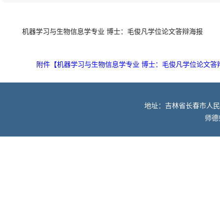
机器学习与生物信息学专业 博士：毛俊凡学位论文答辩海报
附件【
机器学习与生物信息学专业 博士：毛俊凡学位论文答辩海
地址：吉林省长春市人民大街52
师德师