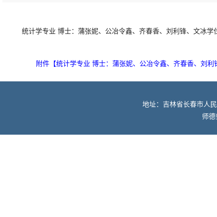
统计学专业 博士：蒲张妮、公冶令鑫、齐春香、刘利锋、文冰学
附件【
统计学专业 博士：蒲张妮、公冶令鑫、齐春香、刘利锋
地址：吉林省长春市人民大街52
师德师