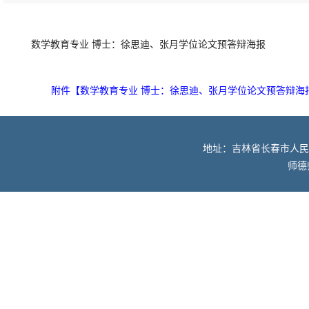
数学教育专业 博士：徐思迪、张月学位论文预答辩海报
附件【
数学教育专业 博士：徐思迪、张月学位论文预答辩海报.
地址：吉林省长春市人民大街52
师德师