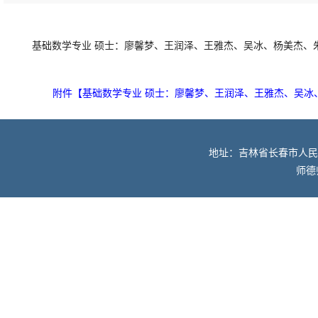
基础数学专业 硕士：廖馨梦、王润泽、王雅杰、吴冰、杨美杰、
附件【
基础数学专业 硕士：廖馨梦、王润泽、王雅杰、吴冰、
地址：吉林省长春市人民大街52
师德师