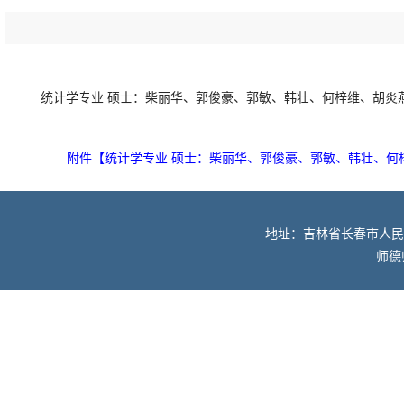
统计学专业 硕士：柴丽华、郭俊豪、郭敏、韩壮、何梓维、胡炎
附件【
统计学专业 硕士：柴丽华、郭俊豪、郭敏、韩壮、何
地址：吉林省长春市人民大街52
师德师