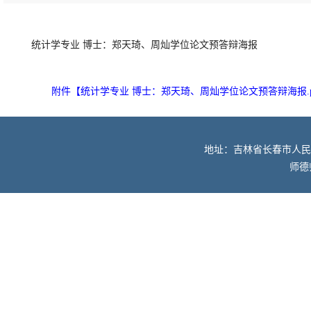
统计学专业 博士：郑天琦、周灿学位论文预答辩海报
附件【
统计学专业 博士：郑天琦、周灿学位论文预答辩海报.p
地址：吉林省长春市人民大街52
师德师