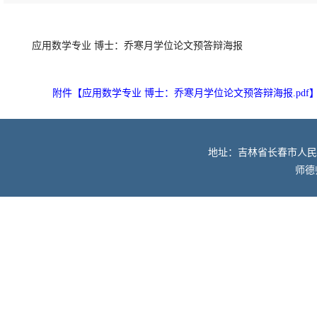
应用数学专业 博士：乔寒月学位论文预答辩海报
附件【
应用数学专业 博士：乔寒月学位论文预答辩海报.pdf
地址：吉林省长春市人民大街52
师德师