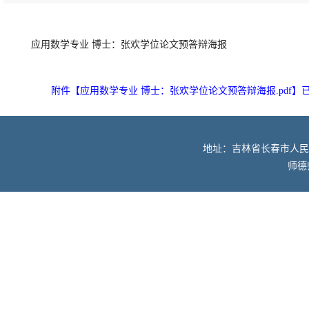
应用数学专业 博士：张欢学位论文预答辩海报
附件【
应用数学专业 博士：张欢学位论文预答辩海报.pdf
】
地址：吉林省长春市人民大街52
师德师