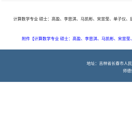
计算数学专业 硕士：高盈、李思淇、马凯彬、宋昱莹、单子仪、
附件【
计算数学专业 硕士：高盈、李思淇、马凯彬、宋昱莹、
地址：吉林省长春市人民大街52
师德师