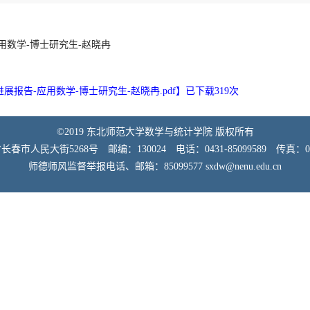
用数学-博士研究生-赵晓冉
报告-应用数学-博士研究生-赵晓冉.pdf
】已下载
319
次
©2019 东北师范大学数学与统计学院 版权所有
市人民大街5268号 邮编：130024 电话：0431-85099589 传真：0431
师德师风监督举报电话、邮箱：85099577 sxdw@nenu.edu.cn