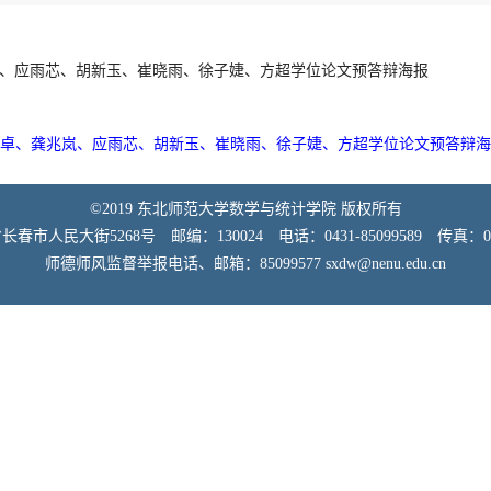
岚、应雨芯、胡新玉、崔晓雨、徐子婕、方超学位论文预答辩海报
彦卓、龚兆岚、应雨芯、胡新玉、崔晓雨、徐子婕、方超学位论文预答辩海报.
©2019 东北师范大学数学与统计学院 版权所有
市人民大街5268号 邮编：130024 电话：0431-85099589 传真：0431
师德师风监督举报电话、邮箱：85099577 sxdw@nenu.edu.cn