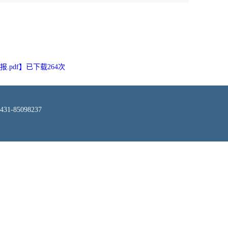
pdf
】已下载
264
次
-85098237