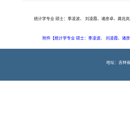
统计学专业 硕士：季凌波、 刘凌霞、诸彦卓、龚兆
附件【
统计学专业 硕士：季凌波、 刘凌霞、诸
地址：吉林省长春