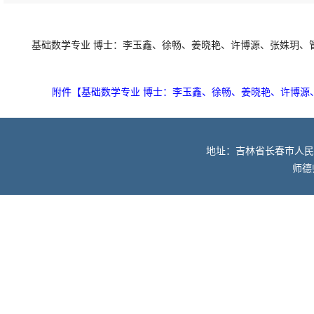
基础数学专业 博士：李玉鑫、徐畅、姜晓艳、许博源、张姝玥、
附件【
基础数学专业 博士：李玉鑫、徐畅、姜晓艳、许博源、
地址：吉林省长春市人民大街52
师德师