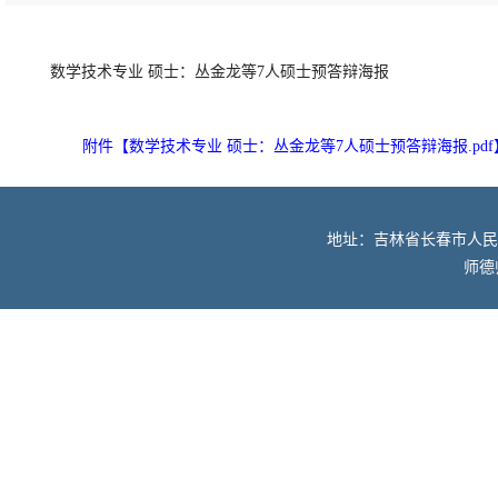
数学技术专业 硕士：丛金龙等7人硕士预答辩海报
附件【
数学技术专业 硕士：丛金龙等7人硕士预答辩海报.pdf
地址：吉林省长春市人民大街52
师德师