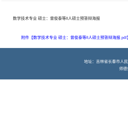
数学技术专业 硕士：曾俊泰等8人硕士预答辩海报
附件【
数学技术专业 硕士：曾俊泰等8人硕士预答辩海报.pdf
地址：吉林省长春市人民大街52
师德师