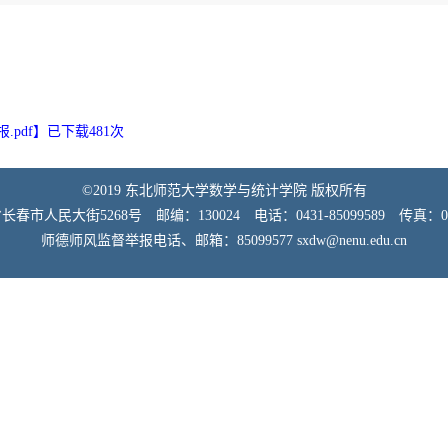
pdf
】已下载
481
次
©2019 东北师范大学数学与统计学院 版权所有
市人民大街5268号 邮编：130024 电话：0431-85099589 传真：0431
师德师风监督举报电话、邮箱：85099577 sxdw@nenu.edu.cn