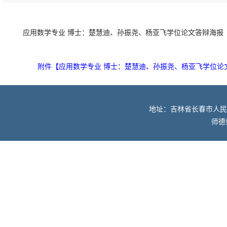
应用数学专业 博士：楚慧迪、孙振尧、杨亚飞学位论文答辩海报
附件【
应用数学专业 博士：楚慧迪、孙振尧、杨亚飞学位论文答
地址：吉林省长春市人民大街52
师德师