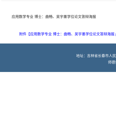
应用数学专业 博士：曲畅、吴宇墨学位论文答辩海报
附件【
应用数学专业 博士：曲畅、吴宇墨学位论文答辩海报.p
地址：吉林省长春市人民大街52
师德师