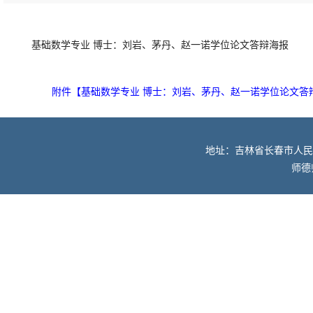
基础数学专业 博士：刘岩、茅丹、赵一诺学位论文答辩海报
附件【
基础数学专业 博士：刘岩、茅丹、赵一诺学位论文答辩海
地址：吉林省长春市人民大街52
师德师