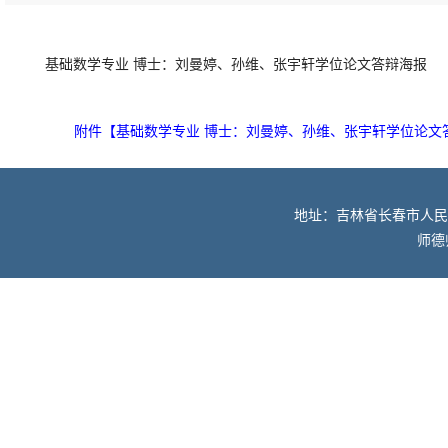
基础数学专业 博士：刘曼婷、孙维、张宇轩学位论文答辩海报
附件【
基础数学专业 博士：刘曼婷、孙维、张宇轩学位论文答辩
地址：吉林省长春市人民大街52
师德师