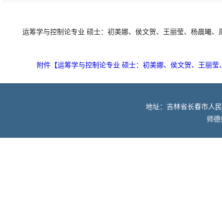
运筹学与控制论专业 硕士：初美娜、侯文贺、王丽莹、杨晨曦、
附件【
运筹学与控制论专业 硕士：初美娜、侯文贺、王丽莹、
地址：吉林省长春市人民大街52
师德师