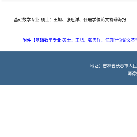
基础数学专业 硕士：王旭、张思洋、任珊学位论文答辩海报
附件【
基础数学专业 硕士：王旭、张思洋、任珊学位论文答辩海
地址：吉林省长春市人民大街52
师德师