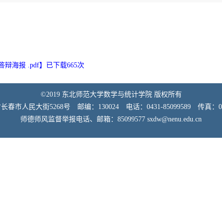
海报 .pdf
】已下载
665
次
©2019 东北师范大学数学与统计学院 版权所有
市人民大街5268号 邮编：130024 电话：0431-85099589 传真：0431
师德师风监督举报电话、邮箱：85099577 sxdw@nenu.edu.cn