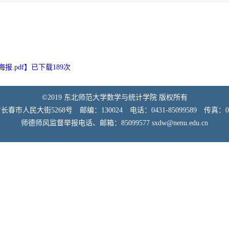
.pdf
】已下载
189
次
©2019 东北师范大学数学与统计学院 版权所有
市人民大街5268号 邮编：130024 电话：0431-85099589 传真：0431
师德师风监督举报电话、邮箱：85099577 sxdw@nenu.edu.cn