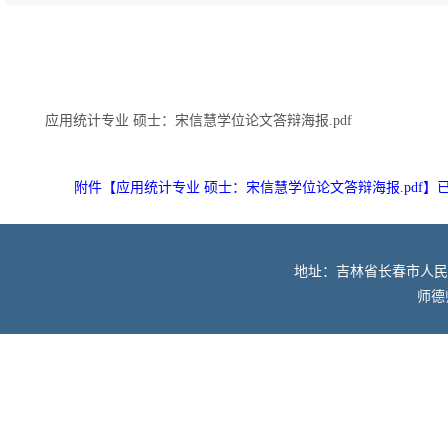
应用统计专业 硕士：宋信慧学位论文答辩海报.pdf
附件【
应用统计专业 硕士：宋信慧学位论文答辩海报.pdf
】
地址：吉林省长春市人民大街52
师德师