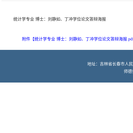
统计学专业 博士：刘静如、丁冲学位论文答辩海报
附件【
统计学专业 博士：刘静如、丁冲学位论文答辩海报.pd
地址：吉林省长春市人民大街52
师德师