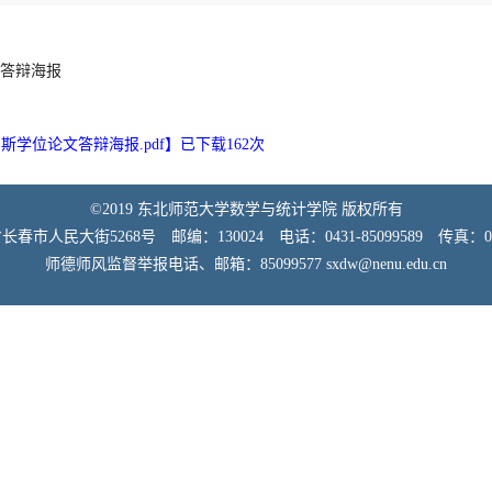
文答辩海报
斯学位论文答辩海报.pdf
】已下载
162
次
©2019 东北师范大学数学与统计学院 版权所有
市人民大街5268号 邮编：130024 电话：0431-85099589 传真：0431
师德师风监督举报电话、邮箱：85099577 sxdw@nenu.edu.cn