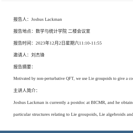
报告人：Joshus Lackman
报告地点：数学与统计学院 二楼会议室
报告时间：2023年12月2日星期六11:10-11:55
邀请人：刘杰锋
报告摘要：
Motivated by non-perturbative QFT, we use Lie groupoids to give a coo
主讲人简介：
Joshus Lackman is currently a postdoc at BICMR, and he obtained
particular structures relating to Lie groupoids, Lie algebroids a