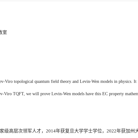
教室
uraev-Viro topological quantum field theory and Levin-Wen models in physics. I
raev-Viro TQFT, we will prove Levin-Wen models have this EC property mathema
级高层次领军人才，2014年获复旦大学学士学位，2022年获加