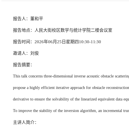
报告人：董和平
报告地点：人民大街校区数学与统计学院二楼会议室
报告时间：2026年06月25日星期四10:30-11:30
邀请人：刘俊
报告摘要：
This talk concerns three-dimensional inverse acoustic obstacle scatter
propose a highly efficient iterative approach for obstacle reconstructi
derivative to ensure the solvability of the linearized equivalent data e
To improve the stability of the inversion algorithm, an incremental tr
主讲人简介：