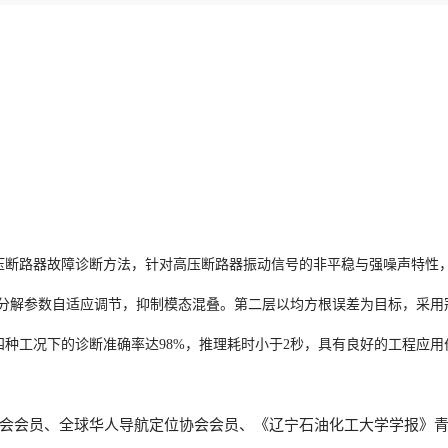
压断路器故障诊断方法，针对高压断路器振动信号的非平稳与强噪声特性
分解参数自适应调节，抑制模态混叠。第二层以均方根误差为目标，采用
种工况下的诊断准确率达98%，推理耗时小于2秒，具有良好的工程应用
会会员、全球华人导航定位协会会员、《辽宁石油化工大学学报》