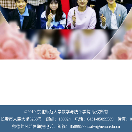
©2019 东北师范大学数学与统计学院 版权所有
市人民大街5268号 邮编：130024 电话：0431-85099589 传真：0431
师德师风监督举报电话、邮箱：85099577 sxdw@nenu.edu.cn