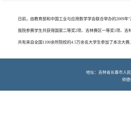
日前，由教育部和中国工业与应用数学学会联合举办的2009年
我院参赛学生共获得国家二等奖2项、吉林赛区一等奖1项、吉林
共有来自全国1100余所院校的4.5万余名大学生参加了本次大
地址：吉林省长春市人民大街52
师德师