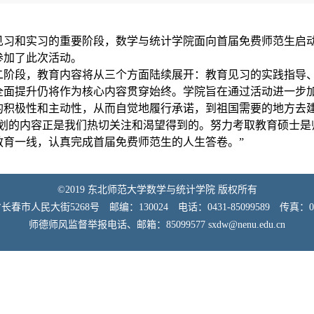
见习和实习的重要阶段，数学与统计学院面向首届免费师范生启动
参加了此次活动。
阶段，教育内容将从三个方面陆续展开：教育见习的实践指导
全面提升仍将作为核心内容贯穿始终。学院旨在通过活动进一步
的积极性和主动性，从而自觉地履行承诺，到祖国需要的地方去
计划的内容正是我们热切关注和渴望得到的。努力考取教育硕士
教育一线，认真完成首届免费师范生的人生答卷。”
©2019 东北师范大学数学与统计学院 版权所有
市人民大街5268号 邮编：130024 电话：0431-85099589 传真：0431
师德师风监督举报电话、邮箱：85099577 sxdw@nenu.edu.cn